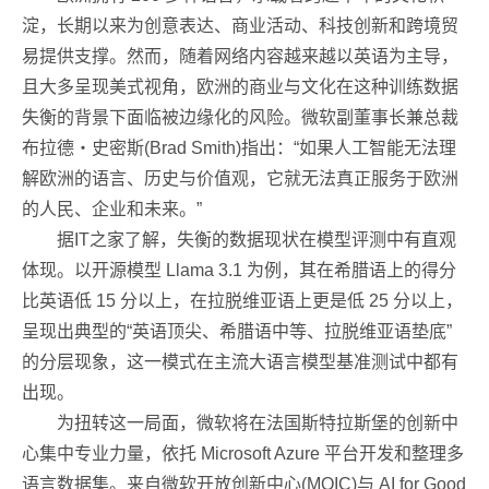
淀，长期以来为创意表达、商业活动、科技创新和跨境贸
易提供支撑。然而，随着网络内容越来越以英语为主导，
且大多呈现美式视角，欧洲的商业与文化在这种训练数据
失衡的背景下面临被边缘化的风险。微软副董事长兼总裁
布拉德・史密斯(Brad Smith)指出：“如果人工智能无法理
解欧洲的语言、历史与价值观，它就无法真正服务于欧洲
的人民、企业和未来。”
据IT之家了解，失衡的数据现状在模型评测中有直观
体现。以开源模型 Llama 3.1 为例，其在希腊语上的得分
比英语低 15 分以上，在拉脱维亚语上更是低 25 分以上，
呈现出典型的“英语顶尖、希腊语中等、拉脱维亚语垫底”
的分层现象，这一模式在主流大语言模型基准测试中都有
出现。
为扭转这一局面，微软将在法国斯特拉斯堡的创新中
心集中专业力量，依托 Microsoft Azure 平台开发和整理多
语言数据集。来自微软开放创新中心(MOIC)与 AI for Good