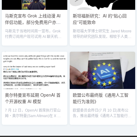
马斯克宣布 Grok 上线动漫 AI
斯坦福新研究：AI 的“贴心回
伴侣功能，部分免费用户亦可
应”可能致命
试用
马斯克于当地时间周一宣布，Grok
斯坦福大学博士研究生 Jared Moore
付费订阅用户现可试用 AI 聊天机器
领导的研究团队发现，相较于人类心
人新版“虚拟伙伴”(Companions)功
理治疗师，AI 治疗师存在着根本性的
能，但也有部分免费用户称其亦可访
缺陷和潜在危险。...
问该功能。...
奥尔特曼宣布延期 OpenAI 首
欧盟公布最终版《通用人工智
个开源权重 AI 模型
能行为准则》
7 月 12 日，OpenAI 首席执行官山
欧盟委员会昨日(7 月 10 日)发布公
姆・奥尔特曼(Sam Altman)在 X 平
告，推出最终版《通用人工智能行为
台发布推文，表示为进一步测试模型
准则》(General-Purpose AI Code of
安全，将推迟发布其首个开源 AI 模
Practice)，帮助企业在开发 AI 过程
型。...
中遵守相关监管标准。...