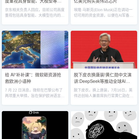
度重视具身智能、大模型等技
亿美元购买英伟达芯片
术热点
京东相关负责人回应，目前公司高度
埃隆·马斯克(Elon Musk)正在调动一
重视包括具身智能、大模型在内的技
切可用的资金资源，以便在AI军备竞
术热点。未来将聚焦供应链场景，持
赛中保持竞争力。...
续通过内部技术创新和外部投资等方
式来构建技术创新生态。...
给 AI“补补课”：微软砸资源抢
脱下皮衣换唐装!黄仁勋中文演
救欧洲小语种
讲:DeepSeek等推动全球AI发
展
7 月 22 日消息，微软在巴黎公布了
脱下皮衣，换上唐装，7月16日，英
两项重大举措，旨在保护欧洲语言和
伟达创始人兼首席执行官黄仁勋在第
文化遗产，并进一步巩固欧洲在人工
三届链博会发表演讲，并大秀中
智能时代的竞争地位。...
文。...